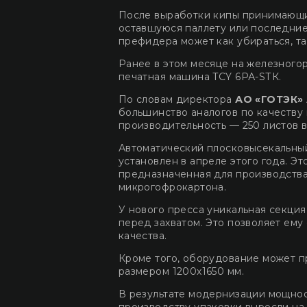
После выработки кипы принимающий
оставшуюся паллету или последние
префидера может как убираться, та
Ранее в этом месяце на железного
печатная машина TCY 6РА-SТК.
По словам директора
АО «ГОТЭК»
большинство аналогов по качеству 
производительность — 250 листов в
Автоматический плосковысекальный
установлен в апреле этого года. Э
предназначенная для производства 
микрогофрокартона.
У нового пресса уникальная секция
перед захватом. Это позволяет ему
качества.
Кроме того, оборудование может п
размером 1200х1650 мм.
В результате модернизации мощно