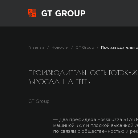
Главная
Новости
GT Group
Производительно
ПРОИЗВОДИТЕЛЬНОСТЬ ГОТЭК-Ж
ВЫРОСЛА НА ТРЕТЬ
GT Group
— Два префидера Fossaluzza STAR
машиной
TCY
и плоской высечкой
A
по связям с общественностью и ре