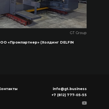
GT Group
05.04.
ООО «Промпартнер» (Холдинг DELFIN
Завер
Корки
ПОДРО
Контакты
info@gt.business
+7 (812) 777-05-55