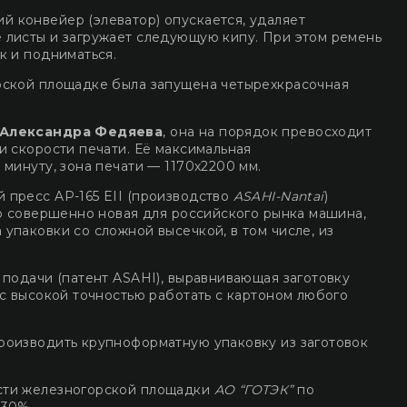
 конвейер (элеватор) опускается, удаляет
 листы и загружает следующую кипу. При этом ремень
к и подниматься.
рской площадке была запущена четырехкрасочная
 Александра Федяева
, она на порядок превосходит
и скорости печати. Её максимальная
 минуту, зона печати — 1170х2200 мм.
 пресс AP-165 EII (производство
ASAHI-Nantai
)
то совершенно новая для российского рынка машина,
упаковки со сложной высечкой, в том числе, из
 подачи (патент ASAHI), выравнивающая заготовку
 с высокой точностью работать с картоном любого
роизводить крупноформатную упаковку из заготовок
сти железногорской площадки
АО “ГОТЭК”
по