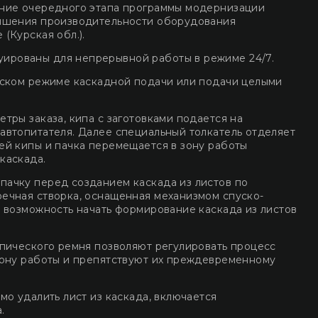
ение очередного этапа программы модернизации
вышения производительности оборудования
(Курская обл.).
рованы для непрерывной работы в режиме 24/7.
еском режиме каскадной подачи или подачи целыми
тры заказа, кипа с заготовками подается на
автопитателя. Далее специальный толкатель отделяет
ей кипы и пачка перемещается в зону работы
каскада.
ачку перед созданием каскада из листов по
ечная створка, оснащенная механизмом спуско-
т возможность начать формирование каскада из листов
опического ремня позволяют регулировать процесс
зону работы и препятствуют их преждевременному
мо удалить лист из каскада, включается
.