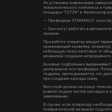
Их установка знаменовала заверш
технологического комплекса и по
площадки “ГОТЭК” в Железногорске 
— Префидеры STARMAGIC сконструи
— Они могут работать в автоматич
пачками.
При работе оператор вводит параме
принимающий конвейер (элеватор) 
небольшую пачку заготовок от общ
механизма создания непрерывного 
Боковые подбойники выравнивают п
центральной оси префидера. Попер
подъема, приподнимается, что дае
при создании каскада снизу.
Non-crush ролики на конце телеск
ровной подачи листов каскадом в 
заваливанию.
В случае, если оператору необходи
пневматический механизм подсчета